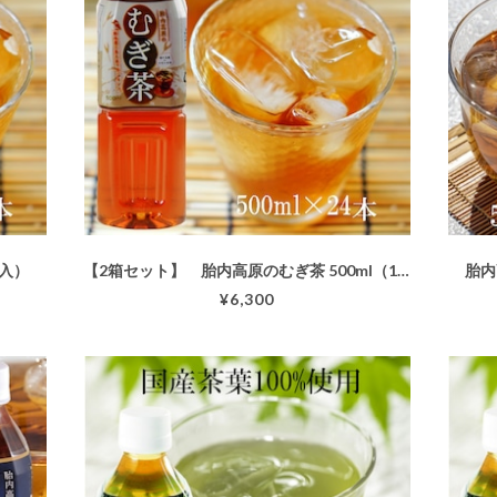
本入）
【2箱セット】 胎内高原のむぎ茶 500ml（1箱：24本入）
胎内
¥6,300