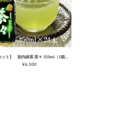
【2箱セット】 胎内緑茶 茶々 350ml（1箱：24本入）
¥6,100