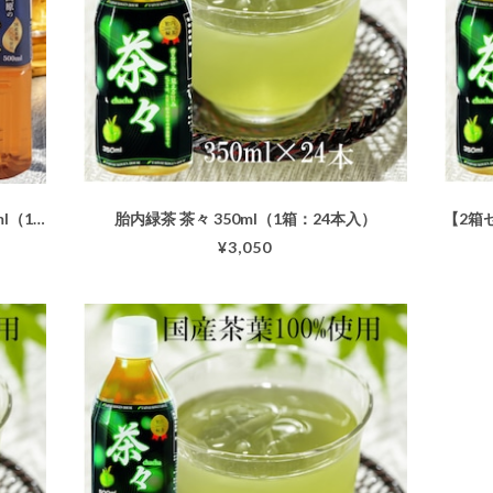
【2箱セット】 胎内高原の烏龍茶 500ml（1箱：24本入）
胎内緑茶 茶々 350ml（1箱：24本入）
¥3,050