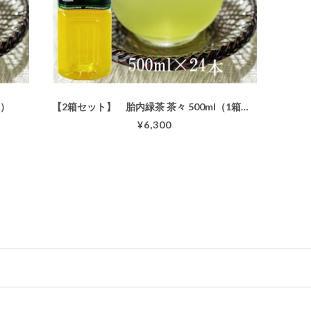
入）
【2箱セット】 胎内緑茶 茶々 500ml（1箱：24本入）
¥6,300