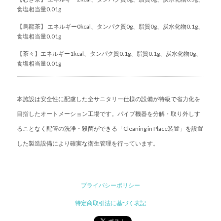
食塩相当量0.01g
【烏龍茶】 エネルギー0kcal、タンパク質0g、脂質0g、炭水化物0.1g、
食塩相当量0.01g
【茶々】エネルギー1kcal、タンパク質0.1g、脂質0.1g、炭水化物0g、
食塩相当量0.01g
本施設は安全性に配慮した全サニタリー仕様の設備が特級で省力化を
目指したオートメーション工場です。パイプ機器を分解・取り外しす
ることなく配管の洗浄・殺菌ができる「Cleaning in Place装置」を設置
した製造設備により確実な衛生管理を行っています。
プライバシーポリシー
特定商取引法に基づく表記