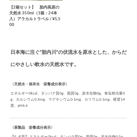
【2箱セット】 胎内高原の
天然水 350ml（1箱：24本
入）アラカルトラベル / ¥5,5
00
日本海に注ぐ“胎内川”の伏流水を原水とした、からだ
にやさしい軟水の天然水です。
〈天然水・保存水 栄養成分表示〉
エネルギー0kcal、タンパク質0g、脂質0g、炭水化物0g、食塩相当量0
g、カルシウム0.3mg、マグネシウム0.1mg、カリウム0.1mg、硬度14
度、pH6.6
〈茶製品 栄養成分表示〉
【むぎ茶】 エネルギー2kcal、タンパク質0g、脂質0g、炭水化物0.5g、