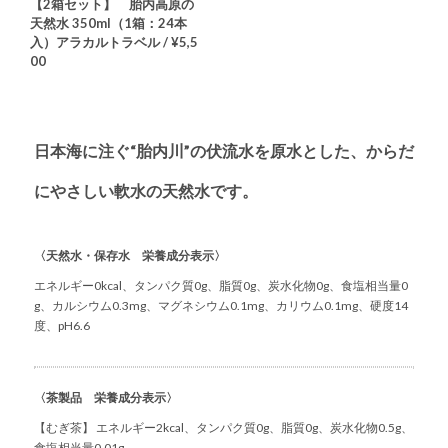
【2箱セット】 胎内高原の
天然水 350ml（1箱：24本
入）アラカルトラベル / ¥5,5
00
日本海に注ぐ“胎内川”の伏流水を原水とした、からだ
にやさしい軟水の天然水です。
〈天然水・保存水 栄養成分表示〉
エネルギー0kcal、タンパク質0g、脂質0g、炭水化物0g、食塩相当量0
g、カルシウム0.3mg、マグネシウム0.1mg、カリウム0.1mg、硬度14
度、pH6.6
〈茶製品 栄養成分表示〉
【むぎ茶】 エネルギー2kcal、タンパク質0g、脂質0g、炭水化物0.5g、
食塩相当量0.01g