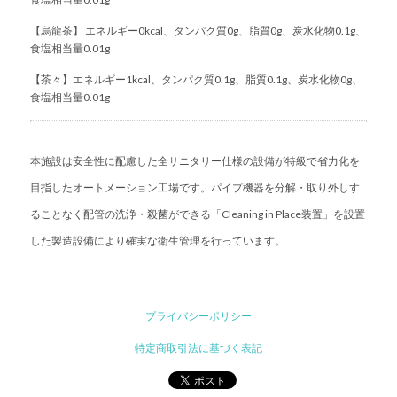
【烏龍茶】 エネルギー0kcal、タンパク質0g、脂質0g、炭水化物0.1g、
食塩相当量0.01g
【茶々】エネルギー1kcal、タンパク質0.1g、脂質0.1g、炭水化物0g、
食塩相当量0.01g
本施設は安全性に配慮した全サニタリー仕様の設備が特級で省力化を
目指したオートメーション工場です。パイプ機器を分解・取り外しす
ることなく配管の洗浄・殺菌ができる「Cleaning in Place装置」を設置
した製造設備により確実な衛生管理を行っています。
プライバシーポリシー
特定商取引法に基づく表記